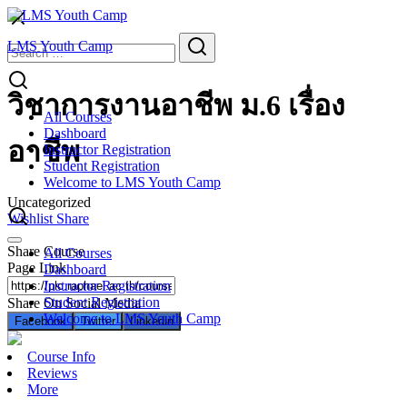
Skip
to
Search
Search
LMS Youth Camp
content
for:
วิชาการงานอาชีพ ม.6 เรื่อง
All Courses
Dashboard
อาชีพ
Instructor Registration
Student Registration
Welcome to LMS Youth Camp
Uncategorized
Wishlist
Share
Share Course
All Courses
Page Link
Dashboard
Instructor Registration
Student Registration
Share On Social Media
Welcome to LMS Youth Camp
Facebook
Twitter
Linkedin
Course Info
Reviews
More