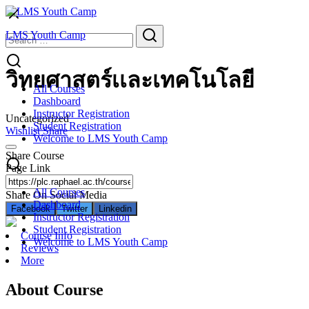
Skip
to
Search
Search
LMS Youth Camp
content
for:
วิทยศาสตร์เเละเทคโนโลยี
All Courses
Dashboard
Instructor Registration
Uncategorized
Student Registration
Wishlist
Share
Welcome to LMS Youth Camp
Share Course
Page Link
All Courses
Share On Social Media
Dashboard
Facebook
Twitter
Linkedin
Instructor Registration
Student Registration
Course Info
Welcome to LMS Youth Camp
Reviews
More
About Course